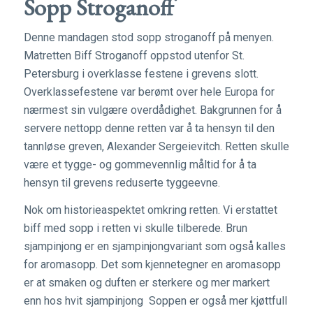
Sopp Stroganoff
Denne mandagen stod sopp stroganoff på menyen.
Matretten Biff Stroganoff oppstod utenfor St.
Petersburg i overklasse festene i grevens slott.
Overklassefestene var berømt over hele Europa for
nærmest sin vulgære overdådighet. Bakgrunnen for å
servere nettopp denne retten var å ta hensyn til den
tannløse greven, Alexander Sergeievitch. Retten skulle
være et tygge- og gommevennlig måltid for å ta
hensyn til grevens reduserte tyggeevne.
Nok om historieaspektet omkring retten. Vi erstattet
biff med sopp i retten vi skulle tilberede. Brun
sjampinjong er en sjampinjongvariant som også kalles
for aromasopp. Det som kjennetegner en aromasopp
er at smaken og duften er sterkere og mer markert
enn hos hvit sjampinjong Soppen er også mer kjøttfull