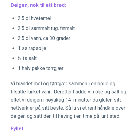
Deigen, nok til ett brød:
2.5 dl hvetemel
2.5 dl sammalt rug, finmalt
2.5 dl vann, ca 30 grader
1 ss rapsolje
½ ts salt
1 halv pakke tørrgjær
Vi blandet mel og tørrgjær sammen i en bolle og
tilsatte lunket vann. Deretter hadde vi i olje og salt og
eltet vi deigen i nøyaktig 14 minutter da gluten sitt
nettverk er på sitt beste. Så la vi et rent håndkle over
deigen og satt den til heving i en time på lunt sted.
Fyllet: