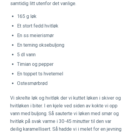
samtidig litt utenfor det vanlige.
165 g løk
Et stort fedd hvitløk
En ss meierismør
En terning oksebuljong
5 dl vann
Timian og pepper
En toppet ts hvetemel
Ostesmørbrød
Vi skrelte løk og hvitløk der vi kuttet løken i skiver og
hvitløken i biter. I en kjele ved siden av kokte vi opp
vann med buljong. Så sauterte vi løken med smør og
hvitløk på svak varme i 30-45 minutter til den var
deilig karamellisert. Så hadde vi i melet for en jevning