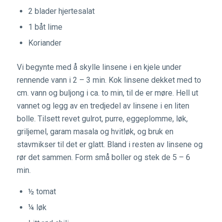
2 blader hjertesalat
1 båt lime
Koriander
Vi begynte med å skylle linsene i en kjele under
rennende vann i 2 – 3 min. Kok linsene dekket med to
cm. vann og buljong i ca. to min, til de er møre. Hell ut
vannet og legg av en tredjedel av linsene i en liten
bolle. Tilsett revet gulrot, purre, eggeplomme, løk,
griljemel, garam masala og hvitløk, og bruk en
stavmikser til det er glatt. Bland i resten av linsene og
rør det sammen. Form små boller og stek de 5 – 6
min.
½ tomat
¼ løk