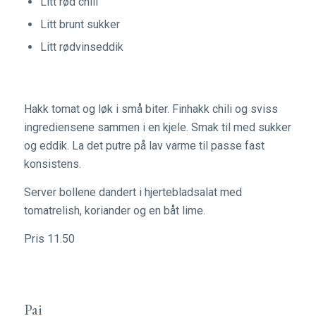
Litt rød chili
Litt brunt sukker
Litt rødvinseddik
Hakk tomat og løk i små biter. Finhakk chili og sviss
ingrediensene sammen i en kjele. Smak til med sukker
og eddik. La det putre på lav varme til passe fast
konsistens.
Server bollene dandert i hjertebladsalat med
tomatrelish, koriander og en båt lime.
Pris 11.50
Pai