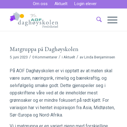
Om oss
Aktuelt
Login elever
Matgruppa på Daghøyskolen
/
/
/
5. juni 2023
0 Kommentarer
i
Aktuelt
av
Linda Benjaminsen
På AOF Daghøyskolen er vi opptatt av at maten skal
være sunn, næringsrik, rimelig og bærekraftig, og
selvfølgelig smake godt. Dette gjenspeiler seg i
oppskriftene våre ved at de inneholder mest
grønnsaker og er mindre fokusert på rødt kjøtt. For
variasjon har vi hentet inspirasjon fra Asia, Midtøsten,
Sør-Europa og Nord-Afrika.
Vi i matgruppa er en variert gjeng med forskjellige