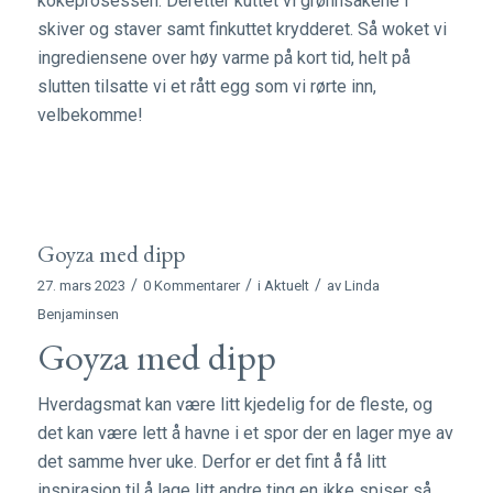
kokeprosessen. Deretter kuttet vi grønnsakene i
skiver og staver samt finkuttet krydderet. Så woket vi
ingrediensene over høy varme på kort tid, helt på
slutten tilsatte vi et rått egg som vi rørte inn,
velbekomme!
Goyza med dipp
/
/
/
27. mars 2023
0 Kommentarer
i
Aktuelt
av
Linda
Benjaminsen
Goyza med dipp
Hverdagsmat kan være litt kjedelig for de fleste, og
det kan være lett å havne i et spor der en lager mye av
det samme hver uke. Derfor er det fint å få litt
inspirasjon til å lage litt andre ting en ikke spiser så