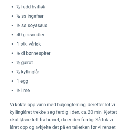
½ fedd hvitløk
½ ss ingefær
½ ss soyasaus
40 g risnudler
1 stk. vårløk
½ dl bønnespirer
½ gulrot
½ kyllinglår
1 egg
½ lime
Vi kokte opp vann med buljongterning, deretter lot vi
kyllinglåret trekke seg ferdig i den, ca. 20 min. Kjøttet
skal løsne lett fra beinet, da er den ferdig. Så tok vi
låret opp og avkjølte det på en tallerken før vi renset