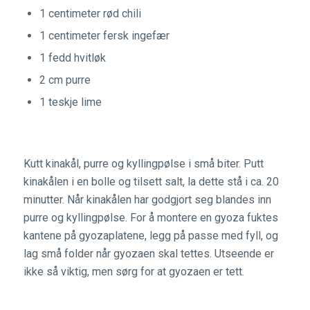
1 centimeter rød chili
1 centimeter fersk ingefær
1 fedd hvitløk
2 cm purre
1 teskje lime
Kutt kinakål, purre og kyllingpølse i små biter. Putt
kinakålen i en bolle og tilsett salt, la dette stå i ca. 20
minutter. Når kinakålen har godgjort seg blandes inn
purre og kyllingpølse. For å montere en gyoza fuktes
kantene på gyozaplatene, legg på passe med fyll, og
lag små folder når gyozaen skal tettes. Utseende er
ikke så viktig, men sørg for at gyozaen er tett.