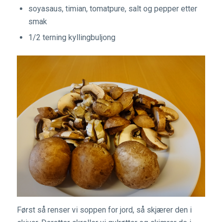
soyasaus, timian, tomatpure, salt og pepper etter
smak
1/2 terning kyllingbuljong
Først så renser vi soppen for jord, så skjærer den i