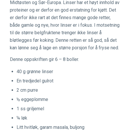
Midtøsten og Sør-Europa. Linser har et høyt innhold av
proteiner og er derfor en god erstatning for kjøtt. Det
er derfor ikke rart at det finnes mange gode retter,
både gamle og nye, hvor linser er i fokus. I motsetning
til de større belgfruktene trenger ikke linser å
bløtlegges før koking. Denne retten er så god, så det
kan lønne seg å lage en større porsjon for å fryse ned.
Denne oppskriften gir 6 – 8 boller.
40 g grønne linser
En tredjedel gulrot
2 cm purre
½ eggeplomme
1 ss griljemel
¼ løk
Litt hvitløk, garam masala, buljong