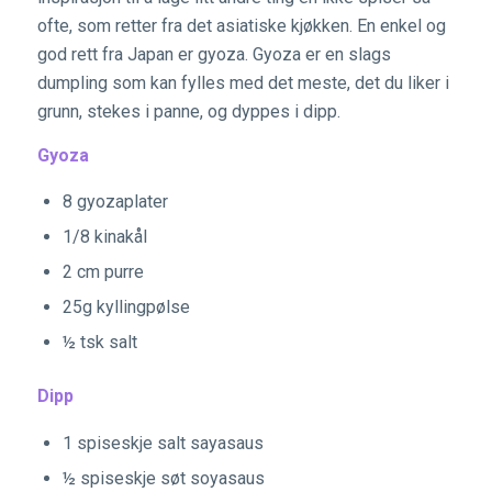
ofte, som retter fra det asiatiske kjøkken. En enkel og
god rett fra Japan er gyoza. Gyoza er en slags
dumpling som kan fylles med det meste, det du liker i
grunn, stekes i panne, og dyppes i dipp.
Gyoza
8 gyozaplater
1/8 kinakål
2 cm purre
25g kyllingpølse
½ tsk salt
Dipp
1 spiseskje salt sayasaus
½ spiseskje søt soyasaus