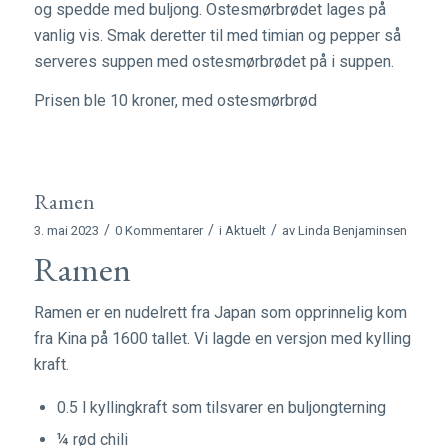
og spedde med buljong. Ostesmørbrødet lages på
vanlig vis. Smak deretter til med timian og pepper så
serveres suppen med ostesmørbrødet på i suppen.
Prisen ble 10 kroner, med ostesmørbrød
Ramen
/
/
/
3. mai 2023
0 Kommentarer
i
Aktuelt
av
Linda Benjaminsen
Ramen
Ramen er en nudelrett fra Japan som opprinnelig kom
fra Kina på 1600 tallet. Vi lagde en versjon med kylling
kraft.
0.5 l kyllingkraft som tilsvarer en buljongterning
¼ rød chili