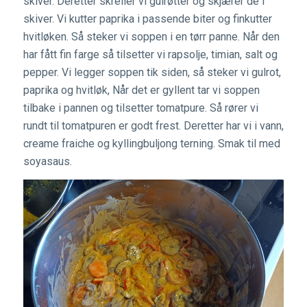
skiver. Deretter skreller vi gulrøtter og skjærer de i
skiver. Vi kutter paprika i passende biter og finkutter
hvitløken. Så steker vi soppen i en tørr panne. Når den
har fått fin farge så tilsetter vi rapsolje, timian, salt og
pepper. Vi legger soppen tik siden, så steker vi gulrot,
paprika og hvitløk, Når det er gyllent tar vi soppen
tilbake i pannen og tilsetter tomatpure. Så rører vi
rundt til tomatpuren er godt frest. Deretter har vi i vann,
creame fraiche og kyllingbuljong terning. Smak til med
soyasaus.