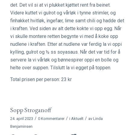
det. Det vil si at vi plukket kjøttet rent fra beinet.
Videre kuttet vi gulrot og vårløk i tynne strimler, og
finhakket hvitløk, ingefær, lime samt chili og hadde det
i kraften. Ved siden av alt dette kokte vi opp egg. Når
vi skulle montere retten begynte vi med å koke opp
nudlene i kraften. Etter at nudlene var ferdig la vi oppi
kylling, gulrot og ½ ss soyasaus. Når det var tid for å
servere la vi vårløk og bønnespirer oppi en bolle og
helte over suppen. Tilslutt la vi egget på toppen.
Total prisen per person: 23 kr
Sopp Stroganoff
/
/
/
24. april 2023
0 Kommentarer
i
Aktuelt
av
Linda
Benjaminsen