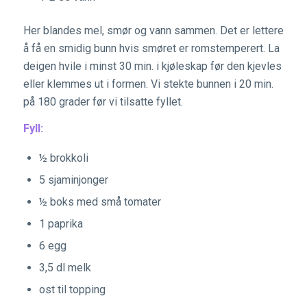
Her blandes mel, smør og vann sammen. Det er lettere
å få en smidig bunn hvis smøret er romstemperert. La
deigen hvile i minst 30 min. i kjøleskap før den kjevles
eller klemmes ut i formen. Vi stekte bunnen i 20 min.
på 180 grader før vi tilsatte fyllet.
Fyll:
½ brokkoli
5 sjaminjonger
½ boks med små tomater
1 paprika
6 egg
3,5 dl melk
ost til topping