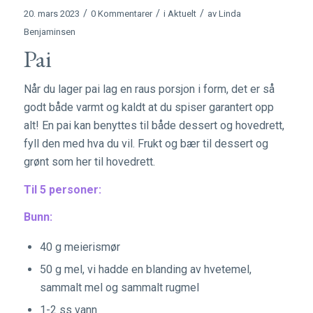
/
/
/
20. mars 2023
0 Kommentarer
i
Aktuelt
av
Linda
Benjaminsen
Pai
Når du lager pai lag en raus porsjon i form, det er så
godt både varmt og kaldt at du spiser garantert opp
alt! En pai kan benyttes til både dessert og hovedrett,
fyll den med hva du vil. Frukt og bær til dessert og
grønt som her til hovedrett.
Til 5 personer:
Bunn:
40 g meierismør
50 g mel, vi hadde en blanding av hvetemel,
sammalt mel og sammalt rugmel
1-2 ss vann