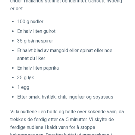
under Thailands stolthet og identitet. Uansett, nydelig
er det.
100 g nudler
En halv liten gulrot
35 g bønnespirer
Et halvt blad av mangold eller spinat eller noe
annet du liker
En halv liten paprika
35 g løk
1 egg
Etter smak: hvitløk, chili, ingefær og soyasaus
Vi la nudlene i en bolle og helte over kokende vann, da
trekkes de ferdig etter ca. 5 minutter. Vi skylte de
ferdige nudlene i kaldt vann for å stoppe