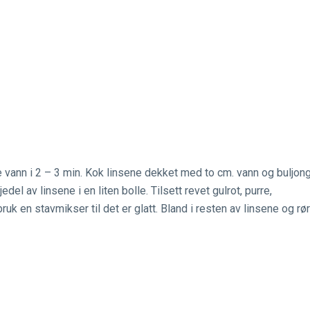
 vann i 2 – 3 min. Kok linsene dekket med to cm. vann og buljong
edel av linsene i en liten bolle. Tilsett revet gulrot, purre,
uk en stavmikser til det er glatt. Bland i resten av linsene og rør