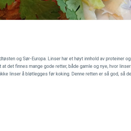
idtøsten og Sør-Europa. Linser har et høyt innhold av proteiner og
art at det finnes mange gode retter, både gamle og nye, hvor linser
 ikke linser å bløtlegges før koking. Denne retten er så god, så d