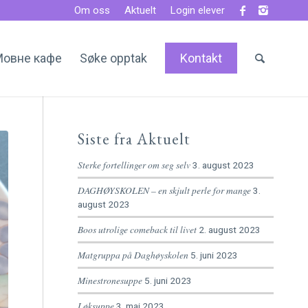
Om oss
Aktuelt
Login elever
 Мовне кафе
Søke opptak
Kontakt
Siste fra Aktuelt
Sterke fortellinger om seg selv
3. august 2023
DAGHØYSKOLEN – en skjult perle for mange
3.
august 2023
Boos utrolige comeback til livet
2. august 2023
Matgruppa på Daghøyskolen
5. juni 2023
Minestronesuppe
5. juni 2023
Løksuppe
3. mai 2023