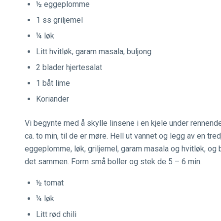
½ eggeplomme
1 ss griljemel
¼ løk
Litt hvitløk, garam masala, buljong
2 blader hjertesalat
1 båt lime
Koriander
Vi begynte med å skylle linsene i en kjele under rennende
ca. to min, til de er møre. Hell ut vannet og legg av en tredj
eggeplomme, løk, griljemel, garam masala og hvitløk, og br
det sammen. Form små boller og stek de 5 – 6 min.
½ tomat
¼ løk
Litt rød chili